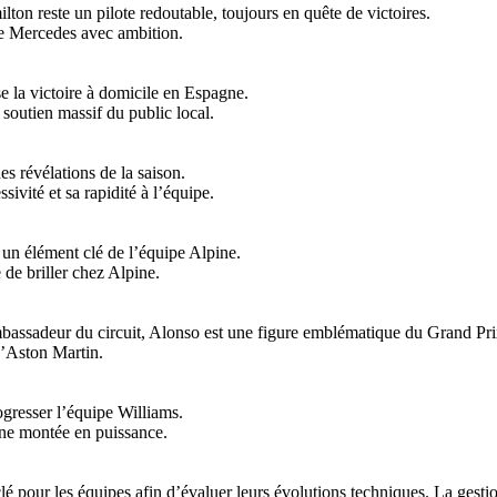
n reste un pilote redoutable, toujours en quête de victoires.
ire Mercedes avec ambition.
se la victoire à domicile en Espagne.
soutien massif du public local.
des révélations de la saison.
ivité et sa rapidité à l’équipe.
un élément clé de l’équipe Alpine.
de briller chez Alpine.
ssadeur du circuit, Alonso est une figure emblématique du Grand Pri
 d’Aston Martin.
ogresser l’équipe Williams.
eine montée en puissance.
our les équipes afin d’évaluer leurs évolutions techniques. La gestion 