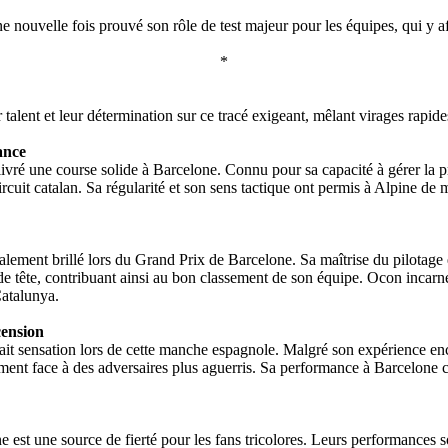
e nouvelle fois prouvé son rôle de test majeur pour les équipes, qui y aff
*
 talent et leur détermination sur ce tracé exigeant, mêlant virages rapide
ance
livré une course solide à Barcelone. Connu pour sa capacité à gérer la p
 circuit catalan. Sa régularité et son sens tactique ont permis à Alpine 
ment brillé lors du Grand Prix de Barcelone. Sa maîtrise du pilotage et
e tête, contribuant ainsi au bon classement de son équipe. Ocon incarne l
Catalunya.
cension
ait sensation lors de cette manche espagnole. Malgré son expérience en
nement face à des adversaires plus aguerris. Sa performance à Barcelone 
ane est une source de fierté pour les fans tricolores. Leurs performances 