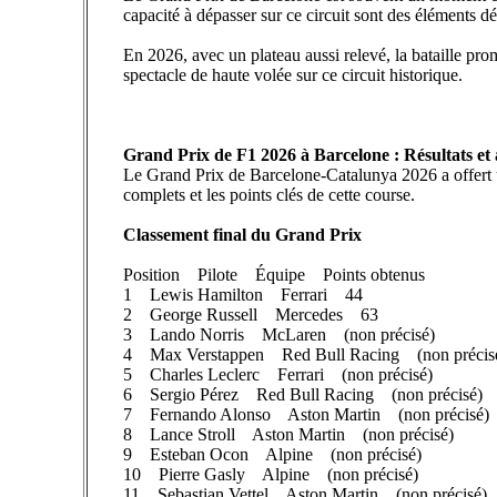
capacité à dépasser sur ce circuit sont des éléments dét
En 2026, avec un plateau aussi relevé, la bataille prom
spectacle de haute volée sur ce circuit historique.
Grand Prix de F1 2026 à Barcelone : Résultats et a
Le Grand Prix de Barcelone-Catalunya 2026 a offert un
complets et les points clés de cette course.
Classement final du Grand Prix
Position Pilote Équipe Points obtenus
1 Lewis Hamilton Ferrari 44
2 George Russell Mercedes 63
3 Lando Norris McLaren (non précisé)
4 Max Verstappen Red Bull Racing (non précis
5 Charles Leclerc Ferrari (non précisé)
6 Sergio Pérez Red Bull Racing (non précisé)
7 Fernando Alonso Aston Martin (non précisé)
8 Lance Stroll Aston Martin (non précisé)
9 Esteban Ocon Alpine (non précisé)
10 Pierre Gasly Alpine (non précisé)
11 Sebastian Vettel Aston Martin (non précisé)