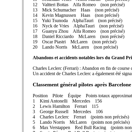
12 Valtteri Bottas Alfa Romeo (non précisé)
13 Mick Schumacher Haas (non précisé)
14 Kevin Magnussen Haas (non précisé)
15 Yuki Tsunoda AlphaTauri (non précisé)
16 Nyck de Vries AlphaTauri (non précisé)
17 Guanyu Zhou Alfa Romeo (non précisé)
18 Daniel Ricciardo McLaren (non précisé)
19 Oscar Piastri McLaren (non précisé)
20 Lando Norris McLaren (non précisé)
Abandons et accidents notables lors du Grand Pri
Charles Leclerc (Ferrari) : Abandon en fin de course 
Un accident de Charles Leclerc a également été signalé
Classement général pilotes après Barcelone
Position Pilote Équipe Points totaux approximat
1 Kimi Antonelli Mercedes 156
2 Lewis Hamilton Ferrari 115
3 George Russell Mercedes 106
4 Charles Leclerc Ferrari (points non précisés)
5 Lando Norris McLaren (points non précisés)
6 Max Verstappen Red Bull Racing (points non p