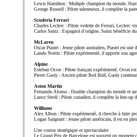
Lewis Hamilton : Multiple champion du monde, Hamilto
George Russell : Pilote talentueux, il complète la pa
Scuderia Ferrari
Charles Leclerc : Pilote vedette de Ferrari, Leclerc vi
Carlos Sainz : Espagnol d’origine, Sainz bénéficie du 
McLaren
Oscar Piastri : Jeune pilote australien, Piastri est une 
Lando Norris : Pilote expérimenté, il apporte son agress
Alpine
Esteban Ocon : Pilote français expérimenté, Ocon est 
Pierre Gasly : Ancien pilote Red Bull, Gasly continue 
Aston Martin
Fernando Alonso : Double champion du monde et amba
Lance Stroll : Pilote canadien, il complète la line-up
Williams
Alex Albon : Pilote expérimenté, il cherche à faire pr
Logan Sargeant : Jeune pilote américain, il est en pl
Une course stratégique et spectaculaire
Le Grand Prix de Barcelone est souvent un moment clé p