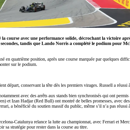
la course avec une performance solide, décrochant la victoire après
0 secondes, tandis que Lando Norris a complété le podium pour Mc
 en quatrième position, après une course marquée par quelques difficult
monter sur le podium.
nt départ, conservant la tête dès les premiers virages. Russell a réussi à
, notamment avec des arrêts aux stands bien synchronisés qui ont permi
en) et Izan Hadjar (Red Bull) ont montré de belles promesses, avec des q
ari, a bénéficié du soutien massif du public, même s’il n’a pas réussi à 
rcelona-Catalunya relance la lutte au championnat, avec Ferrari et Mer
r sa stratégie pour rester dans la course au titre.